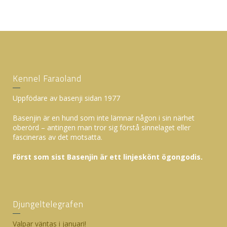
Kennel Faraoland
Uppfödare av basenji sidan 1977
Basenjin är en hund som inte lämnar någon i sin närhet
oberörd – antingen man tror sig förstå sinnelaget eller
fascineras av det motsatta.
Först som sist Basenjin är ett linjeskönt ögongodis.
Djungeltelegrafen
Valpar väntas i januari!