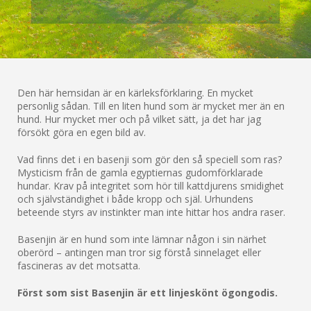
Den här hemsidan är en kärleksförklaring. En mycket
personlig sådan. Till en liten hund som är mycket mer än en
hund. Hur mycket mer och på vilket sätt, ja det har jag
försökt göra en egen bild av.
Vad finns det i en basenji som gör den så speciell som ras?
Mysticism från de gamla egyptiernas gudomförklarade
hundar. Krav på integritet som hör till kattdjurens smidighet
och självständighet i både kropp och själ. Urhundens
beteende styrs av instinkter man inte hittar hos andra raser.
Basenjin är en hund som inte lämnar någon i sin närhet
oberörd – antingen man tror sig förstå sinnelaget eller
fascineras av det motsatta.
Först som sist Basenjin är ett linjeskönt ögongodis.