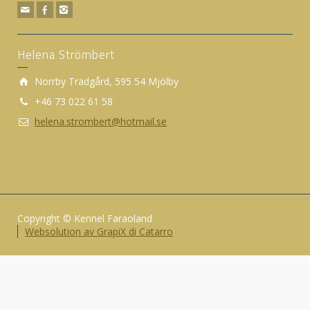
Helena Strömbert
Norrby Trädgård, 595 54 Mjölby
+46 73 022 61 58
helena.strombert@hotmail.se
Copyright © Kennel Faraoland
Websolution av GrapiX di Catarro