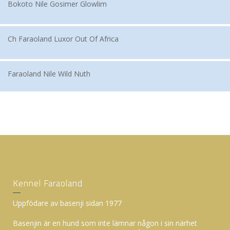
Bokoto Nile Gosimer Glowlim
Ch Faraoland Luxor Out Of Africa
Faraoland Nile Wild Nuth
Kennel Faraoland
Uppfödare av basenji sidan 1977
Basenjin är en hund som inte lämnar någon i sin närhet