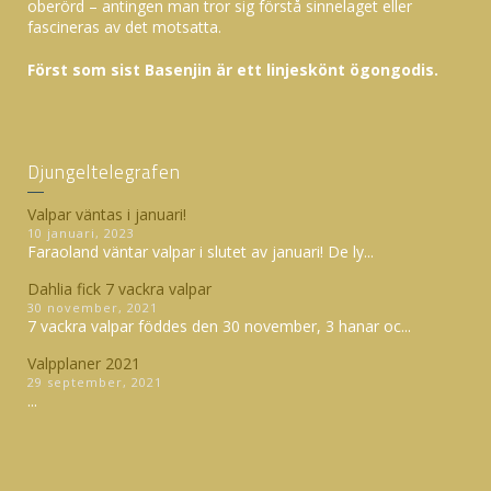
oberörd – antingen man tror sig förstå sinnelaget eller
fascineras av det motsatta.
Först som sist Basenjin är ett linjeskönt ögongodis.
Djungeltelegrafen
Valpar väntas i januari!
10 januari, 2023
Faraoland väntar valpar i slutet av januari! De ly...
Dahlia fick 7 vackra valpar
30 november, 2021
7 vackra valpar föddes den 30 november, 3 hanar oc...
Valpplaner 2021
29 september, 2021
...