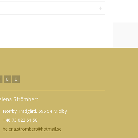
elena Strömbert
Norrby Trädgård, 595 54 Mjölby
+46 73 022 61 58
helena.strombert@hotmail.se