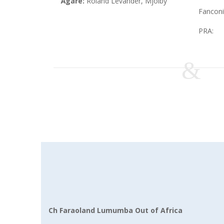
Ägare:
Roland Levander, Mjölby
Fanconi
PRA:
Ch Faraoland Lumumba Out of Africa