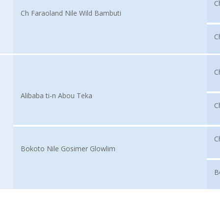
Ch
Ch Faraoland Nile Wild Bambuti
C
C
Alibaba ti-n Abou Teka
C
Ch
Bokoto Nile Gosimer Glowlim
B