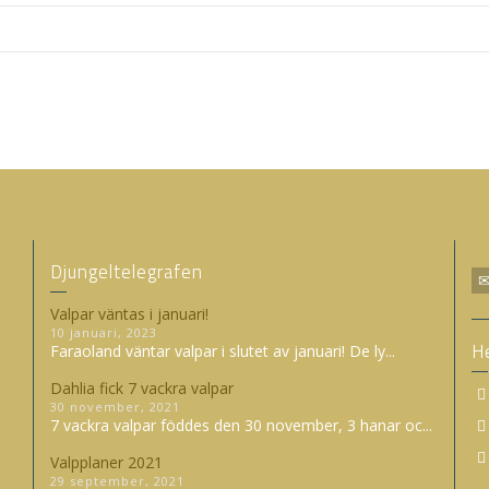
Djungeltelegrafen
Valpar väntas i januari!
10 januari, 2023
H
Faraoland väntar valpar i slutet av januari! De ly...
Dahlia fick 7 vackra valpar
30 november, 2021
7 vackra valpar föddes den 30 november, 3 hanar oc...
Valpplaner 2021
29 september, 2021