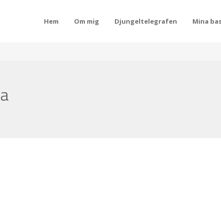
Hem
Om mig
Djungeltelegrafen
Mina bas
na