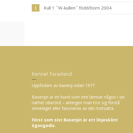
Kull 1 ``W-kullen`` född/born 2004
1
Kennel Faraoland
Uppfödare av basenji sidan 1977
Basenjin är en hund som inte lämnar någon i sin
närhet oberörd – antingen man tror sig förstå
sinnelaget eller fascineras av det motsatta.
Först som sist Basenjin är ett linjeskönt
ögongodis.