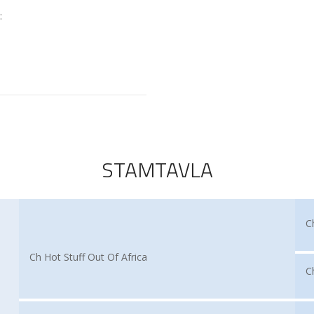
:
STAMTAVLA
C
Ch Hot Stuff Out Of Africa
C