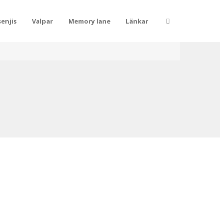
enjis
Valpar
Memory lane
Länkar