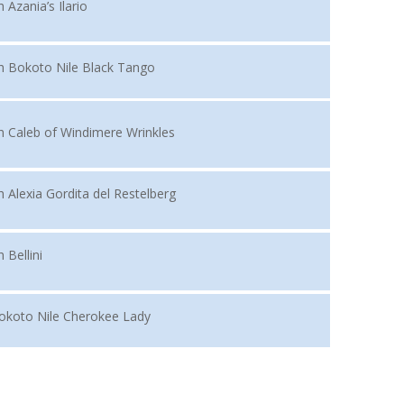
 Azania’s Ilario
h Bokoto Nile Black Tango
h Caleb of Windimere Wrinkles
h Alexia Gordita del Restelberg
 Bellini
okoto Nile Cherokee Lady