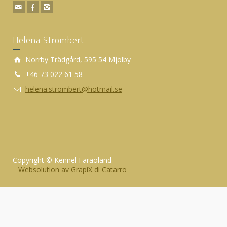
Helena Strömbert
Norrby Trädgård, 595 54 Mjölby
+46 73 022 61 58
helena.strombert@hotmail.se
Copyright © Kennel Faraoland
Websolution av GrapiX di Catarro