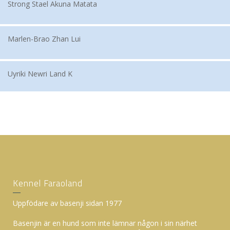
Strong Stael Akuna Matata
Marlen-Brao Zhan Lui
Uyriki Newri Land K
Kennel Faraoland
Uppfödare av basenji sidan 1977
Basenjin är en hund som inte lämnar någon i sin närhet