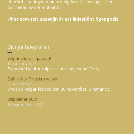
oberörd – antingen man tror sig förstå sinnelaget eller
fascineras av det motsatta.
Först som sist Basenjin är ett linjeskönt ögongodis.
Djungeltelegrafen
Valpar väntas i januari!
10 januari, 2023
Faraoland väntar valpar i slutet av januari! De ly...
Dahlia fick 7 vackra valpar
30 november, 2021
7 vackra valpar föddes den 30 november, 3 hanar oc...
Valpplaner 2021
29 september, 2021
...