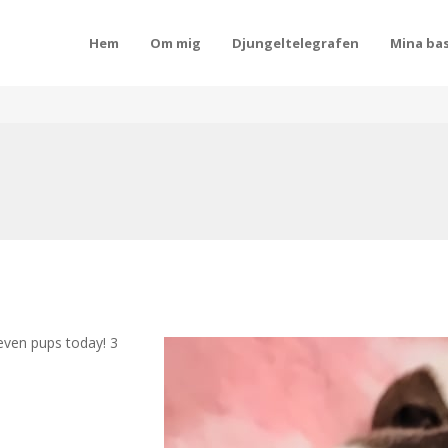
Hem
Om mig
Djungeltelegrafen
Mina bas
seven pups today! 3