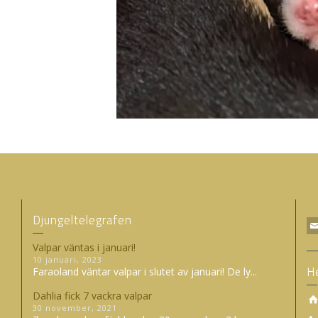
Djungeltelegrafen
Valpar väntas i januari!
10 januari, 2023
H
Faraoland väntar valpar i slutet av januari! De ly...
Dahlia fick 7 vackra valpar
30 november, 2021