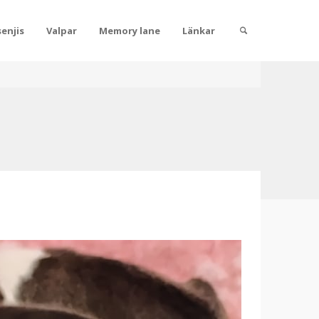
enjis
Valpar
Memory lane
Länkar