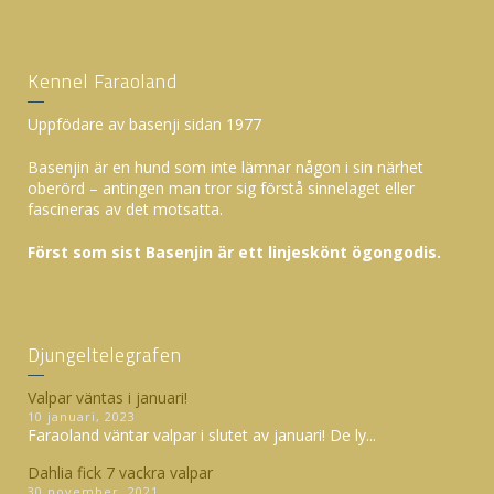
Kennel Faraoland
Uppfödare av basenji sidan 1977
Basenjin är en hund som inte lämnar någon i sin närhet
oberörd – antingen man tror sig förstå sinnelaget eller
fascineras av det motsatta.
Först som sist Basenjin är ett linjeskönt ögongodis.
Djungeltelegrafen
Valpar väntas i januari!
10 januari, 2023
Faraoland väntar valpar i slutet av januari! De ly...
Dahlia fick 7 vackra valpar
30 november, 2021