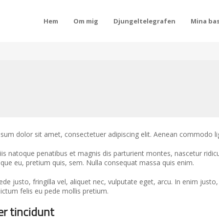
Hem
Om mig
Djungeltelegrafen
Mina bas
sum dolor sit amet, consectetuer adipiscing elit. Aenean commodo li
is natoque penatibus et magnis dis parturient montes, nascetur ridicu
sque eu, pretium quis, sem. Nulla consequat massa quis enim.
e justo, fringilla vel, aliquet nec, vulputate eget, arcu. In enim justo,
ictum felis eu pede mollis pretium.
er tincidunt