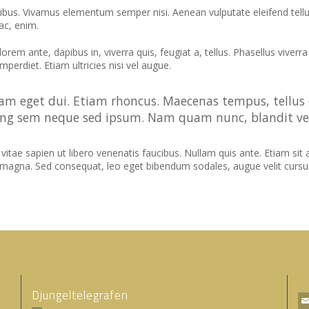
ibus. Vivamus elementum semper nisi. Aenean vulputate eleifend tellus.
ac, enim.
orem ante, dapibus in, viverra quis, feugiat a, tellus. Phasellus viverr
perdiet. Etiam ultricies nisi vel augue.
. Nam eget dui. Etiam rhoncus. Maecenas tempus, tell
ng sem neque sed ipsum. Nam quam nunc, blandit vel, 
tae sapien ut libero venenatis faucibus. Nullam quis ante. Etiam sit a
is magna. Sed consequat, leo eget bibendum sodales, augue velit cursu
Djungeltelegrafen