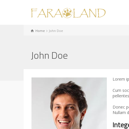
Home
John Doe
John Doe
Lorem ip
Cum soci
pellente
Donec ped
Nullam d
Integ