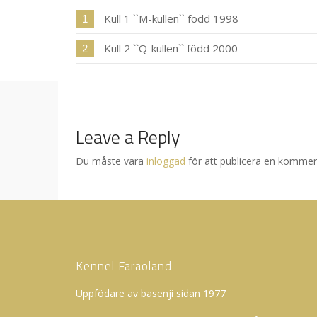
Kull 1 ``M-kullen`` född 1998
1
Kull 2 ``Q-kullen`` född 2000
2
Leave a Reply
Du måste vara
inloggad
för att publicera en kommen
Kennel Faraoland
Uppfödare av basenji sidan 1977