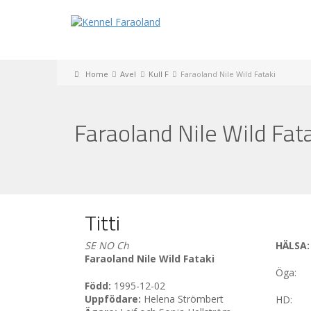
Home
Avel
Kull F
Faraoland Nile Wild Fataki
Faraoland Nile Wild Fat
Titti
SE NO Ch
HÄLSA:
Faraoland Nile Wild Fataki
Öga
:
Född:
1995-12-02
Uppfödare:
Helena Strömbert
HD: