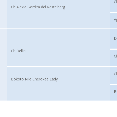
C
Ch Alexia Gordita del Restelberg
A
D
Ch Bellini
C
C
Bokoto Nile Cherokee Lady
B