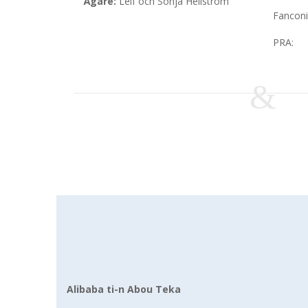
Ägare:
Leif och Sonja Hellström
Fanconi
PRA:
Alibaba ti-n Abou Teka