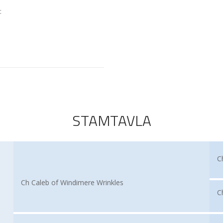
:
STAMTAVLA
C
Ch Caleb of Windimere Wrinkles
C