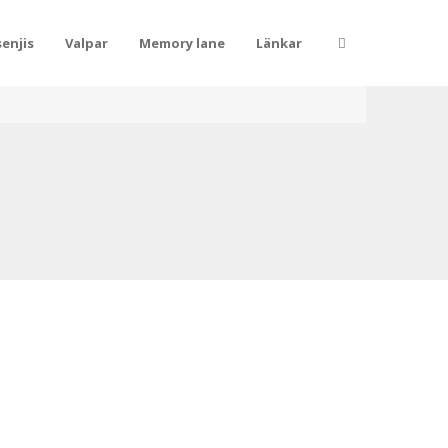
enjis
Valpar
Memory lane
Länkar