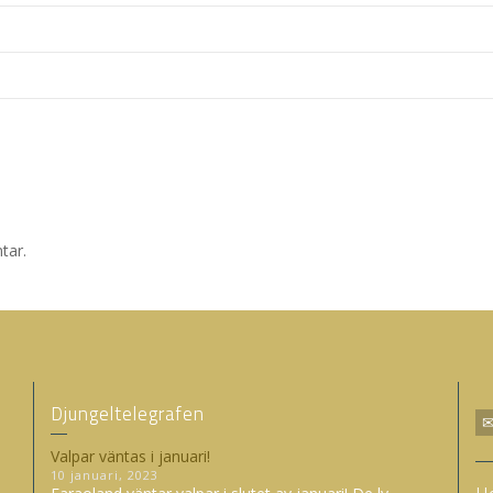
tar.
Djungeltelegrafen
Valpar väntas i januari!
10 januari, 2023