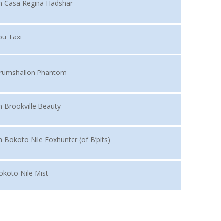
h Casa Regina Hadshar
pu Taxi
rumshallon Phantom
h Brookville Beauty
h Bokoto Nile Foxhunter (of B’pits)
okoto Nile Mist