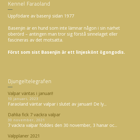
Kennel Faraoland
Uppfödare av basenji sidan 1977
Basenjin är en hund som inte lämnar någon i sin närhet
oberörd – antingen man tror sig förstå sinnelaget eller
fascineras av det motsatta.
Först som sist Basenjin är ett linjeskönt ögongodis.
Djungeltelegrafen
Valpar väntas i januari!
10 januari, 2023
Faraoland väntar valpar i slutet av januari! De ly...
Dahlia fick 7 vackra valpar
30 november, 2021
7 vackra valpar föddes den 30 november, 3 hanar oc...
Valpplaner 2021