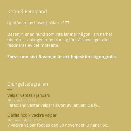
Kennel Faraoland
Uppfödare av basenji sidan 1977
Basenjin är en hund som inte lämnar någon i sin närhet
oberörd – antingen man tror sig förstå sinnelaget eller
fascineras av det motsatta.
Först som sist Basenjin är ett linjeskönt ögongodis.
Djungeltelegrafen
Valpar väntas i januari!
10 januari, 2023
Faraoland väntar valpar i slutet av januari! De ly...
Dahlia fick 7 vackra valpar
30 november, 2021
7 vackra valpar föddes den 30 november, 3 hanar oc...